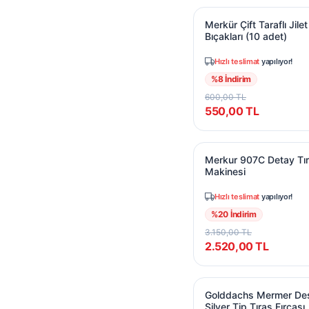
Merkür Çift Taraflı Jil
Merkür Çift Taraflı Jilet
Bıçakları (10 adet)
Hızlı teslimat
yapılıyor!
%
8
İndirim
600,00
TL
550,00
TL
Merkur 907C Detay Tı
Merkur 907C Detay Tı
Makinesi
Hızlı teslimat
yapılıyor!
%
20
İndirim
3.150,00
TL
2.520,00
TL
Golddachs Mermer Dese
Golddachs Mermer De
Silver Tip Tıraş Fırçası