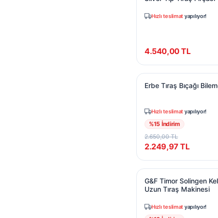
Hızlı teslimat
yapılıyor!
4.540,00
TL
Erbe Tıraş Bıçağı Bile
Erbe Tıraş Bıçağı Bilem
Hızlı teslimat
yapılıyor!
%
15
İndirim
2.650,00
TL
2.249,97
TL
G&F Timor Solingen K
G&F Timor Solingen Ke
Uzun Tıraş Makinesi
Hızlı teslimat
yapılıyor!