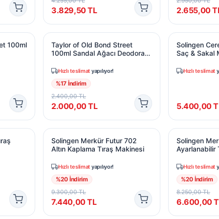
4.255,00
TL
2.950,00
TL
3.829,50
TL
2.655,00
T
reet 100ml Tıraş Sonrası Losyonu
Taylor of Old Bond Street 100ml Sandal Ağacı
Solingen Cere
eet 100ml
Taylor of Old Bond Street
Solingen Cer
100ml Sandal Ağacı Deodorant
Saç & Sakal 
Sprey
Hızlı teslimat
yapılıyor!
Hızlı teslimat
y
%
17
İndirim
2.400,00
TL
2.000,00
TL
5.400,00
T
ıraş Sabunu
Solingen Merkür Futur 702 Altın Kaplama Tıraş 
Solingen Merk
ıraş
Solingen Merkür Futur 702
Solingen Me
Altın Kaplama Tıraş Makinesi
Ayarlanabilir
Hızlı teslimat
yapılıyor!
Hızlı teslimat
y
%
20
İndirim
%
20
İndirim
9.300,00
TL
8.250,00
TL
7.440,00
TL
6.600,00
T