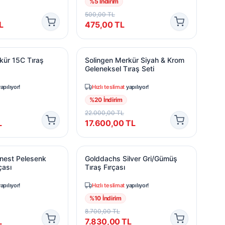
%
5
İndirim
500,00
TL
L
475,00
TL
ür 15C Tıraş Makinesi
Solingen Merkür Siyah & Krom Geleneks
kür 15C Tıraş
Solingen Merkür Siyah & Krom
Geleneksel Tıraş Seti
apılıyor!
Hızlı teslimat
yapılıyor!
%
20
İndirim
22.000,00
TL
L
17.600,00
TL
est Pelesenk Sap Tıraş Fırçası
Golddachs Silver Gri/Gümüş Tıraş Fırça
nest Pelesenk
Golddachs Silver Gri/Gümüş
çası
Tıraş Fırçası
apılıyor!
Hızlı teslimat
yapılıyor!
%
10
İndirim
8.700,00
TL
L
7.830,00
TL