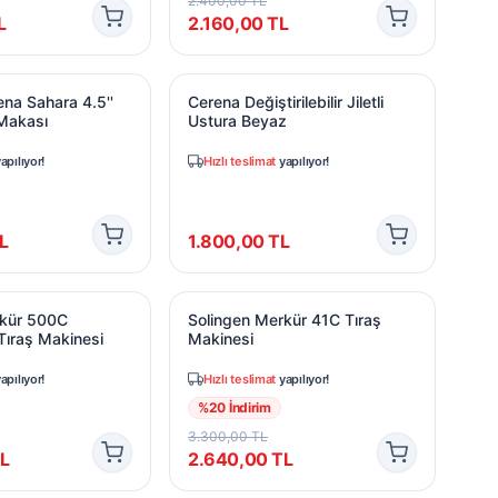
2.400,00
TL
L
2.160,00
TL
 Deodorant Sprey
na Sahara 4.5'' Saç & Sakal Makası
Cerena Değiştirilebilir Jiletli Ustura Be
ena Sahara 4.5''
Cerena Değiştirilebilir Jiletli
Makası
Ustura Beyaz
apılıyor!
Hızlı teslimat
yapılıyor!
L
1.800,00
TL
Makinesi
ür 500C Ayarlanabilir Tıraş Makinesi
Solingen Merkür 41C Tıraş Makinesi
rkür 500C
Solingen Merkür 41C Tıraş
 Tıraş Makinesi
Makinesi
apılıyor!
Hızlı teslimat
yapılıyor!
%
20
İndirim
3.300,00
TL
L
2.640,00
TL