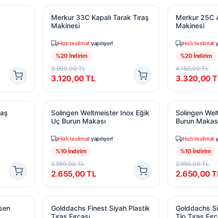
et Bıçakları (10 adet)
Merkur 33C Kapalı Tarak Tıraş Makinesi
Merkur 25C Aç
Merkur 33C Kapalı Tarak Tıraş
Merkur 25C A
Makinesi
Makinesi
Hızlı teslimat
yapılıyor!
Hızlı teslimat
y
%
20
İndirim
%
20
İndirim
3.900,00
TL
4.150,00
TL
3.120,00
TL
3.320,00
T
raş Makinesi
Solingen Weltmeister Inox Eğik Uç Burun Makas
Solingen Welt
raş
Solingen Weltmeister Inox Eğik
Solingen Wel
Uç Burun Makası
Burun Makas
Hızlı teslimat
yapılıyor!
Hızlı teslimat
y
%
10
İndirim
%
10
İndirim
2.950,00
TL
2.950,00
TL
2.655,00
TL
2.650,00
T
n Silver Tip Tıraş Fırçası
Golddachs Finest Siyah Plastik Tıraş Fırçası
Golddachs Siya
sen
Golddachs Finest Siyah Plastik
Golddachs Siy
Tıraş Fırçası
Tip Tıraş Fırç