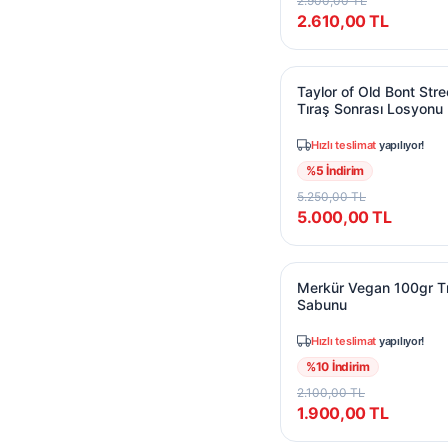
2.900,00
TL
2.610,00
TL
Taylor of Old Bont St
Taylor of Old Bont Str
Tıraş Sonrası Losyonu
Hızlı teslimat
yapılıyor!
%
5
İndirim
5.250,00
TL
5.000,00
TL
Merkür Vegan 100gr T
Merkür Vegan 100gr T
Sabunu
Hızlı teslimat
yapılıyor!
%
10
İndirim
2.100,00
TL
1.900,00
TL