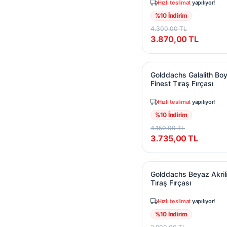
Hızlı teslimat
yapılıyor!
%
10
İndirim
4.300,00
TL
3.870,00
TL
Golddachs Galalith Boy
Golddachs Galalith Bo
Finest Tıraş Fırçası
Hızlı teslimat
yapılıyor!
%
10
İndirim
4.150,00
TL
3.735,00
TL
Golddachs Beyaz Akrili
Golddachs Beyaz Akrili
Tıraş Fırçası
Hızlı teslimat
yapılıyor!
%
10
İndirim