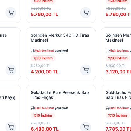
%
20
İndirim
%
20
İndirim
7.200,00
TL
7.200,00
TL
5.760,00
TL
5.760,00
T
ıraş Makinesi
Solingen Merkür 34C HD Tıraş Makinesi
Solingen Merk
ıraş
Solingen Merkür 34C HD Tıraş
Solingen Mer
Makinesi
Makinesi
Hızlı teslimat
yapılıyor!
Hızlı teslimat
y
%
20
İndirim
%
20
İndirim
5.250,00
TL
3.900,00
TL
4.200,00
TL
3.120,00
T
yarlanabilir Gerilimli Deri Kayış
Golddachs Pure Pelesenk Sap Tıraş Fırçası
Golddachs Fin
Golddachs Pure Pelesenk Sap
Golddachs Fi
eri Kayış
Tıraş Fırçası
Sap Tıraş Fır
Hızlı teslimat
yapılıyor!
Hızlı teslimat
y
%
10
İndirim
%
10
İndirim
7.200,00
TL
8.650,00
TL
6.480,00
TL
7.785,00
T