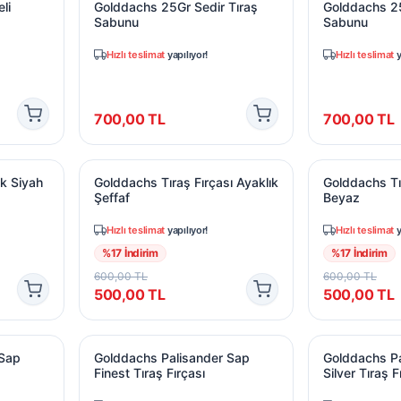
li
Golddachs 25Gr Sedir Tıraş
Golddachs 25
Sabunu
Sabunu
Hızlı teslimat
yapılıyor!
Hızlı teslimat
y
700,00
TL
700,00
TL
ık Siyah
Golddachs Tıraş Fırçası Ayaklık Şeffaf
Golddachs Tır
k Siyah
Golddachs Tıraş Fırçası Ayaklık
Golddachs Tır
Şeffaf
Beyaz
Hızlı teslimat
yapılıyor!
Hızlı teslimat
y
%
17
İndirim
%
17
İndirim
600,00
TL
600,00
TL
500,00
TL
500,00
TL
Sap Pure Tıraş Fırçası
Golddachs Palisander Sap Finest Tıraş Fırçası
Golddachs Pal
 Sap
Golddachs Palisander Sap
Golddachs Pa
Finest Tıraş Fırçası
Silver Tıraş F