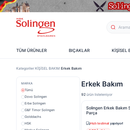
TÜM ÜRÜNLER
BIÇAKLAR
KİŞİSEL
Kategoriler
/
KİŞİSEL BAKIM
/
Erkek Bakım
Erkek Bakım
MARKA
Tümü
92
ürün listeleniyor
Dovo Solingen
Solingen Erkek Bakım 
Erbe Solingen
Solingen Erkek Bakım S
G&F Timor Solingen
Parça
Golddachs
Hızlı teslimat
yapılıyor!
HSK