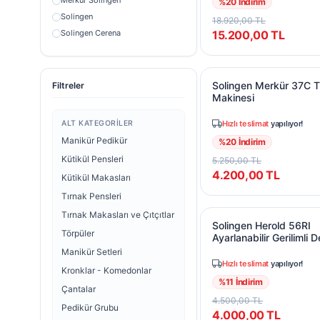
Merkur Solingen
%
20
İndirim
Solingen
18.920,00
TL
Solingen Cerena
15.200,00
TL
Solingen Dovo
Solingen Erbe
Solingen Merkür 37C T
Solingen Herold
Solingen Merkür 37C T
Filtreler
Makinesi
Solingen Merkur
Solingen Merkür
Hızlı teslimat
yapılıyor!
ALT KATEGORILER
Solingen Timor
Manikür Pedikür
%
20
İndirim
Solingen Weltmeister
Kütikül Pensleri
5.250,00
TL
Taylor of Old Bond Street
4.200,00
TL
Kütikül Makasları
Taylor of Old Bont Street
Tırnak Pensleri
Solingen Herold 56RI A
Tırnak Makasları ve Çıtçıtlar
Solingen Herold 56RI
Törpüler
Ayarlanabilir Gerilimli D
Manikür Setleri
Hızlı teslimat
yapılıyor!
Kronklar - Komedonlar
%
11
İndirim
Çantalar
4.500,00
TL
Pedikür Grubu
4.000,00
TL