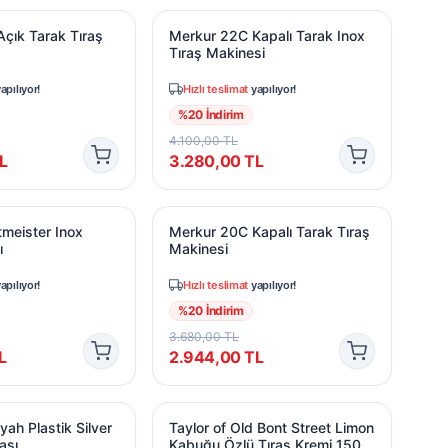
ık Tarak Tıraş Makinesi
Merkur 22C Kapalı Tarak Inox Tıraş Ma
çık Tarak Tıraş
Merkur 22C Kapalı Tarak Inox
Tıraş Makinesi
apılıyor!
Hızlı teslimat
yapılıyor!
%
20
İndirim
4.100,00
TL
L
3.280,00
TL
ı
meister Inox Burun Makası
Merkur 20C Kapalı Tarak Tıraş Makines
tmeister Inox
Merkur 20C Kapalı Tarak Tıraş
ı
Makinesi
apılıyor!
Hızlı teslimat
yapılıyor!
%
20
İndirim
3.680,00
TL
L
2.944,00
TL
h Plastik Silver Tip Tıraş Fırçası
Taylor of Old Bont Street Limon Kabuğ
ah Plastik Silver
Taylor of Old Bont Street Limon
ası
Kabuğu Özlü Tıraş Kremi 150