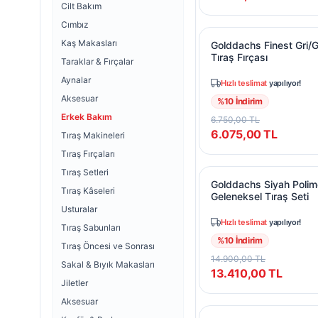
Cilt Bakım
Cımbız
Golddachs Finest Gri/
Kaş Makasları
Golddachs Finest Gri
Tıraş Fırçası
Taraklar & Fırçalar
Aynalar
Hızlı teslimat
yapılıyor!
Aksesuar
%
10
İndirim
Erkek Bakım
6.750,00
TL
6.075,00
TL
Tıraş Makineleri
Tıraş Fırçaları
Tıraş Setleri
Golddachs Siyah Polim
Golddachs Siyah Polim
Tıraş Kâseleri
Geleneksel Tıraş Seti
Usturalar
Hızlı teslimat
yapılıyor!
Tıraş Sabunları
%
10
İndirim
Tıraş Öncesi ve Sonrası
14.900,00
TL
Sakal & Bıyık Makasları
13.410,00
TL
Jiletler
Aksesuar
Golddachs Sandal Kas