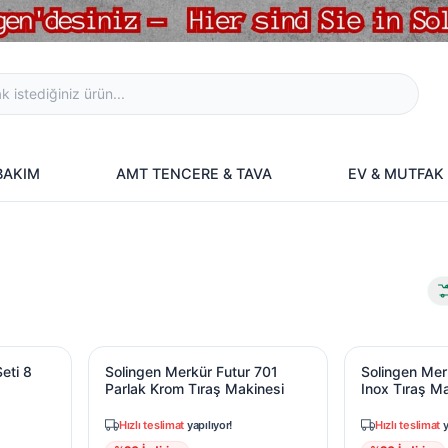
 BAKIM
AMT TENCERE & TAVA
EV & MUTFAK
Seti 8 Parça
Solingen Merkür Futur 701 Parlak Krom Tıraş M
Solingen Merk
eti 8
Solingen Merkür Futur 701
Solingen Mer
Parlak Krom Tıraş Makinesi
Inox Tıraş M
Hızlı teslimat
yapılıyor!
Hızlı teslimat
y