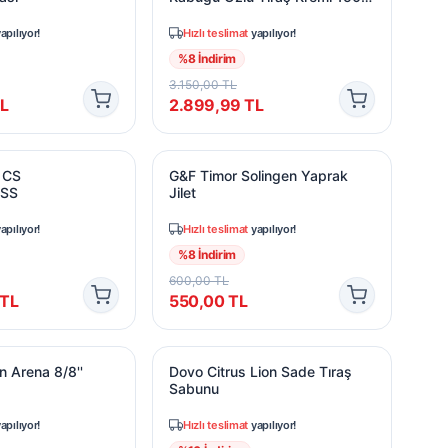
gr
apılıyor!
Hızlı teslimat
yapılıyor!
%
8
İndirim
3.150,00
TL
L
2.899,99
TL
328
 CS MASTERCLASS
G&F Timor Solingen Yaprak Jilet
 CS
G&F Timor Solingen Yaprak
SS
Jilet
apılıyor!
Hızlı teslimat
yapılıyor!
%
8
İndirim
600,00
TL
TL
550,00
TL
si
 Arena 8/8'' Ustura
Dovo Citrus Lion Sade Tıraş Sabunu
n Arena 8/8''
Dovo Citrus Lion Sade Tıraş
Sabunu
apılıyor!
Hızlı teslimat
yapılıyor!