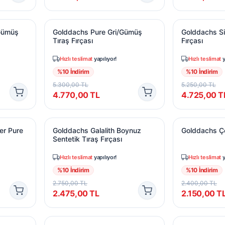
Gümüş Tıraş Fırçası
Golddachs Pure Gri/Gümüş Tıraş Fırçası
Golddachs Siy
/Gümüş
Golddachs Pure Gri/Gümüş
Golddachs Si
Tıraş Fırçası
Fırçası
Hızlı teslimat
yapılıyor!
Hızlı teslimat
y
%
10
İndirim
%
10
İndirim
5.300,00
TL
5.250,00
TL
4.770,00
TL
4.725,00
T
er Pure Geleneksel Tıraş Seti
Golddachs Galalith Boynuz Sentetik Tıraş Fırças
Golddachs Çe
er Pure
Golddachs Galalith Boynuz
Golddachs Çe
Sentetik Tıraş Fırçası
Hızlı teslimat
yapılıyor!
Hızlı teslimat
y
%
10
İndirim
%
10
İndirim
2.750,00
TL
2.400,00
TL
2.475,00
TL
2.150,00
T
eli Sabun
Golddachs 25Gr Sedir Tıraş Sabunu
Golddachs 25