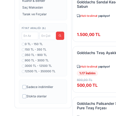
Kuaför & Berber
Golddachs Sandal Kase
Sabun
Saç Makasları
Tarak ve Fırçalar
Hızlı teslimat
yapılıyor!
FIYAT ARALIĞI (₺)
1.500,00
TL
-
0 TL - 150 TL
Golddachs Tıraş Ayakl
150 TL - 350 TL
Golddachs Tıraş Ayaklı
350 TL - 900 TL
900 TL - 3000 TL
3000 TL - 12500 TL
Hızlı teslimat
yapılıyor!
12500 TL - 350000 TL
%
17
İndirim
600,00
TL
500,00
TL
Sadece indirimliler
Stokta olanlar
Golddachs Palisander 
Golddachs Palisander
Pure Tıraş Fırçası