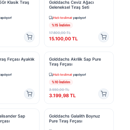
Gr Klasik Tıraş
Golddachs Ceviz Ağacı
Geleneksel Tıraş Seti
apılıyor!
Hızlı teslimat
yapılıyor!
%
15
İndirim
17.800,00
TL
15.100,00
TL
aş Fırçası Ayaklık Beyaz
Golddachs Akrilik Sap Pure Tıraş Fırças
aş Fırçası Ayaklık
Golddachs Akrilik Sap Pure
Tıraş Fırçası
apılıyor!
Hızlı teslimat
yapılıyor!
%
10
İndirim
3.550,00
TL
3.199,98
TL
isander Sap Silver Tıraş Fırçası
Golddachs Galalith Boynuz Pure Tıraş F
lisander Sap
Golddachs Galalith Boynuz
ırçası
Pure Tıraş Fırçası