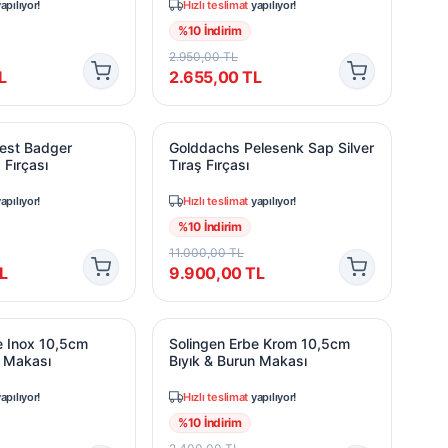
apılıyor!
Hızlı teslimat
yapılıyor!
%
10
İndirim
2.950,00
TL
L
2.655,00
TL
st Badger Mermer Tıraş Fırçası
Golddachs Pelesenk Sap Silver Tıraş Fı
est Badger
Golddachs Pelesenk Sap Silver
 Fırçası
Tıraş Fırçası
apılıyor!
Hızlı teslimat
yapılıyor!
%
10
İndirim
11.000,00
TL
L
9.900,00
TL
 Inox 10,5cm Bıyık & Burun Makası
Solingen Erbe Krom 10,5cm Bıyık & Bu
e Inox 10,5cm
Solingen Erbe Krom 10,5cm
n Makası
Bıyık & Burun Makası
apılıyor!
Hızlı teslimat
yapılıyor!
%
10
İndirim