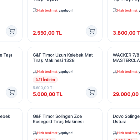
Hızlı teslimat
yapılıyor!
Hızlı teslimat
y
2.550,00
TL
3.800,00
T
me Taşı
G&F Timor Uzun Kelebek Mat Tıraş Makinesi 1
WACKER 7/8
e Taşı
G&F Timor Uzun Kelebek Mat
WACKER 7/8
Tıraş Makinesi 1328
MASTERCLA
Hızlı teslimat
yapılıyor!
Hızlı teslimat
y
%
11
İndirim
5.600,00
TL
5.000,00
TL
29.000,00
elebek Uzun Tıraş Makinesi
G&F Timor Solingen Zoe Rosegold Tıraş Makine
Dovo Solingen
lebek
G&F Timor Solingen Zoe
Dovo Solinge
Rosegold Tıraş Makinesi
Ustura
Hızlı teslimat
yapılıyor!
Hızlı teslimat
y