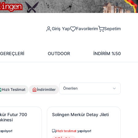
Giriş Yap
Favorilerim
Sepetim
 GEREÇLERİ
OUTDOOR
İNDİRİM %50
Önerilen
Hızlı Teslimat
İndirimliler
akinesi
ür Futur 700 Inox Tıraş Makinesi
Solingen Merkür Detay Jileti
kür Futur 700
Solingen Merkür Detay Jileti
akinesi
apılıyor!
Hızlı teslimat
yapılıyor!