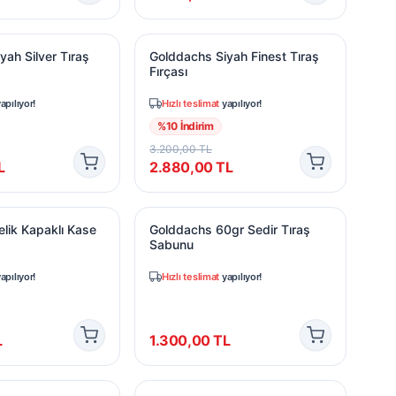
ah Silver Tıraş Fırçası
Golddachs Siyah Finest Tıraş Fırçası
yah Silver Tıraş
Golddachs Siyah Finest Tıraş
Fırçası
apılıyor!
Hızlı teslimat
yapılıyor!
%
10
İndirim
3.200,00
TL
L
2.880,00
TL
ı
lik Kapaklı Kase
Golddachs 60gr Sedir Tıraş Sabunu
lik Kapaklı Kase
Golddachs 60gr Sedir Tıraş
Sabunu
apılıyor!
Hızlı teslimat
yapılıyor!
L
1.300,00
TL
Gr Klasik Tıraş Sabunu
Golddachs Ceviz Ağacı Geleneksel Tıra