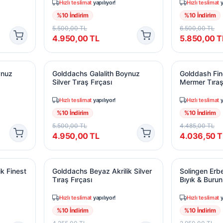
Hızlı teslimat
yapılıyor!
Hızlı teslimat
y
%
10
İndirim
%
10
İndirim
5.500,00
TL
6.500,00
TL
4.950,00
TL
5.850,00
T
nuz Finest Tıraş Fırçası
Golddachs Galalith Boynuz Silver Tıraş Fırçası
Golddash Fine
ynuz
Golddachs Galalith Boynuz
Golddash Fin
Silver Tıraş Fırçası
Mermer Tıraş
Hızlı teslimat
yapılıyor!
Hızlı teslimat
y
%
10
İndirim
%
10
İndirim
5.500,00
TL
4.485,00
TL
4.950,00
TL
4.036,50
T
k Finest Tıraş Fırçası
Golddachs Beyaz Akrilik Silver Tıraş Fırçası
Solingen Erbe
k Finest
Golddachs Beyaz Akrilik Silver
Solingen Erb
Tıraş Fırçası
Bıyık & Buru
Hızlı teslimat
yapılıyor!
Hızlı teslimat
y
%
10
İndirim
%
10
İndirim