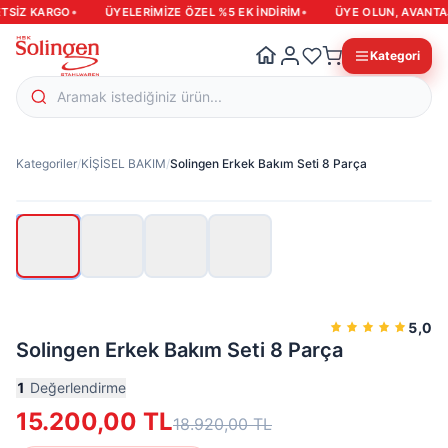
•
•
TSIZ KARGO
ÜYELERIMIZE ÖZEL %5 EK INDIRIM
ÜYE OLUN, AVANTAJ
Kategori
Kategoriler
/
KİŞİSEL BAKIM
/
Solingen Erkek Bakım Seti 8 Parça
%
20
İndirim
Hızlı
teslimat
5,0
Solingen Erkek Bakım Seti 8 Parça
1
Değerlendirme
15.200,00
TL
18.920,00
TL