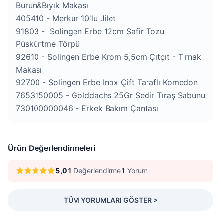
Burun&Bıyık Makası

405410 - Merkur 10'lu Jilet

91803 -  Solingen Erbe 12cm Safir Tozu 
Püskürtme Törpü

92610 - Solingen Erbe Krom 5,5cm Çıtçıt - Tırnak 
Makası

92700 - Solingen Erbe Inox Çift Taraflı Komedon

7653150005 - Golddachs 25Gr Sedir Tıraş Sabunu

730100000046 - Erkek Bakım Çantası
Ürün Değerlendirmeleri
5,0
1
Değerlendirme
1
Yorum
TÜM YORUMLARI GÖSTER >