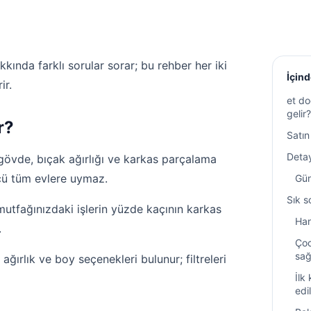
kında farklı sorular sorar; bu rehber her iki
İçind
ir.
et d
gelir?
r?
Satı
Detay
övde, bıçak ağırlığı ve karkas parçalama
lçü tüm evlere uymaz.
Gün
Sık s
utfağınızdaki işlerin yüzde kaçının karkas
Han
.
Çoc
sağ
ğırlık ve boy seçenekleri bulunur; filtreleri
İlk
edi