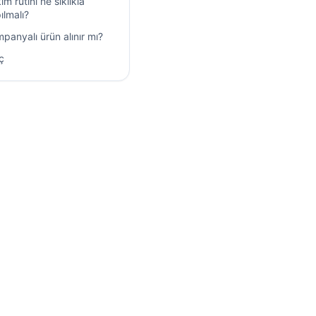
ım rutini ne sıklıkla
ılmalı?
panyalı ürün alınır mı?
ç