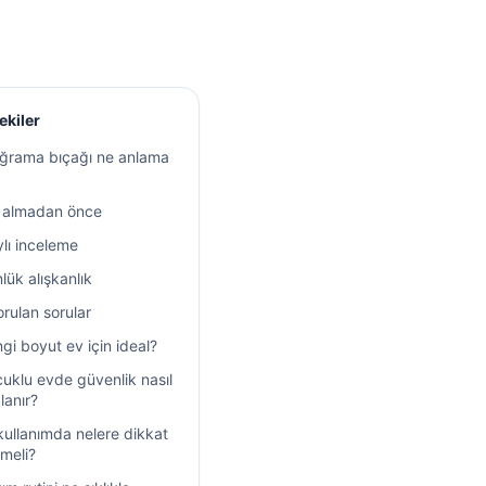
ekiler
oğrama bıçağı ne anlama
n almadan önce
lı inceleme
lük alışkanlık
orulan sorular
gi boyut ev için ideal?
uklu evde güvenlik nasıl
lanır?
 kullanımda nelere dikkat
lmeli?