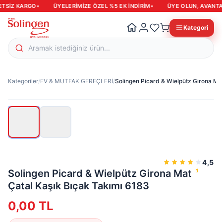
•
•
TSIZ KARGO
ÜYELERIMIZE ÖZEL %5 EK INDIRIM
ÜYE OLUN, AVANTAJ
Kategori
Kategoriler
/
EV & MUTFAK GEREÇLERİ
/
Solingen Picard & Wielpütz Girona Ma
Hızlı
teslimat
4,5
Solingen Picard & Wielpütz Girona Mat
Çatal Kaşık Bıçak Takımı 6183
0,00
TL