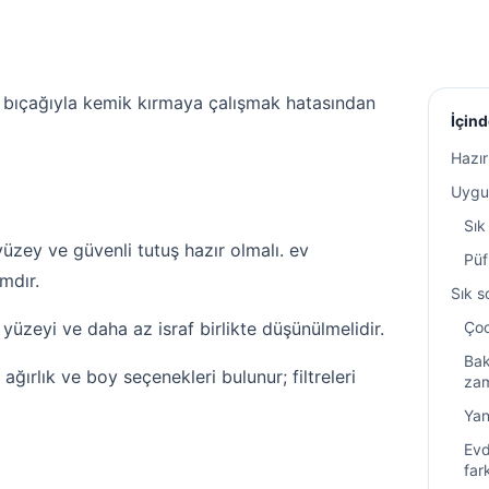
bıçağıyla kemik kırmaya çalışmak hatasından
İçind
Hazır
Uygul
Sık
zey ve güvenli tutuş hazır olmalı. ev
Püf
mdır.
Sık s
zeyi ve daha az israf birlikte düşünülmelidir.
Çoc
Bak
ğırlık ve boy seçenekleri bulunur; filtreleri
za
Yan
Evd
far