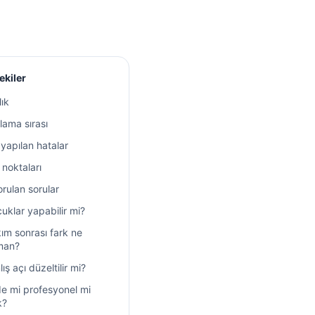
ekiler
lık
ama sırası
 yapılan hatalar
 noktaları
orulan sorular
uklar yapabilir mi?
ım sonrası fark ne
man?
lış açı düzeltilir mi?
e mi profesyonel mi
k?