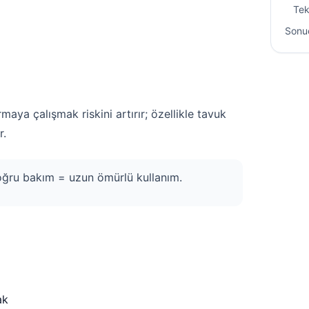
Tek
Sonu
aya çalışmak riskini artırır; özellikle tavuk
r.
 doğru bakım = uzun ömürlü kullanım.
ak