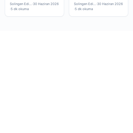
garanti ve bakım ekipmanı —
tahtası çoğu okuyucu için
Solingen Editör
·
30 Haziran 2026
Solingen Editör
·
30 Haziran 2026
hepsi bu yazıda.
yeterli olacaktır.
·
5 dk okuma
·
5 dk okuma