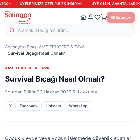
•
•
O
ÜYELERIMIZE ÖZEL %5 EK INDIRIM
ÜYE OLUN, AVANTAJLARI KAÇ
Kategori
Anasayfa
>
Blog
>
AMT TENCERE & TAVA
>
Survival Bıçağı Nasıl Olmalı?
AMT TENCERE & TAVA
Survival Bıçağı Nasıl Olmalı?
Solingen Editör
·
30 Haziran 2026
·
5 dk okuma
X
Facebook
LinkedIn
WhatsApp
Çocuklu evde veya yoğun işletmede güvenlik adımları