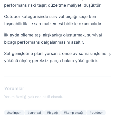
performans riski taşır; düzeltme maliyeti düşüktür.
Outdoor kategorisinde survival bıçağı seçerken
taşınabilirlik ile sap malzemesi birlikte okunmalıdır.
İlk ayda bileme taşı alışkanlığı oluşturmak, survival
bıçağı performans dalgalanmasını azaltır.
Set genişletme planlıyorsanız önce av sonrası işleme iş
yükünü ölçün; gereksiz parça bakım yükü getirir.
Yorumlar
Yorum özelliği yakında aktif olacak.
#
solingen
#
survival
#
bıçağı
#
kamp bıçağı
#
outdoor