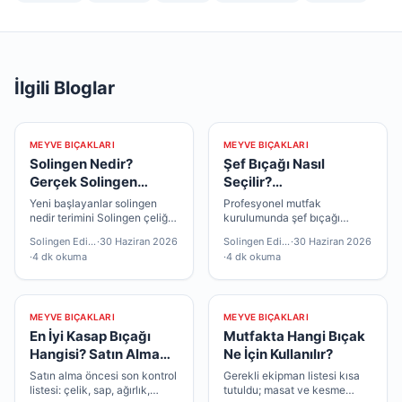
İlgili Bloglar
MEYVE BIÇAKLARI
MEYVE BIÇAKLARI
Solingen Nedir?
Şef Bıçağı Nasıl
Gerçek Solingen
Seçilir?
Bıçağı Nasıl Anlaşılır?
Profesyonellerin
Yeni başlayanlar solingen
Profesyonel mutfak
Tercihleri
nedir terimini Solingen çeliği
kurulumunda şef bıçağı
ile eşleştirir; deneyimliler
sıralaması önem taşır; önce
Solingen Editör
·
30 Haziran 2026
Solingen Editör
·
30 Haziran 2026
üretici belgesi detayına bakar
çok yönlü parça, sonra
·
4 dk okuma
·
4 dk okuma
— ikisi de geçerli.
uzmanlaşmış modeller
mantıklıdır.
MEYVE BIÇAKLARI
MEYVE BIÇAKLARI
En İyi Kasap Bıçağı
Mutfakta Hangi Bıçak
Hangisi? Satın Alma
Ne İçin Kullanılır?
Rehberi
Satın alma öncesi son kontrol
Gerekli ekipman listesi kısa
listesi: çelik, sap, ağırlık,
tutuldu; masat ve kesme