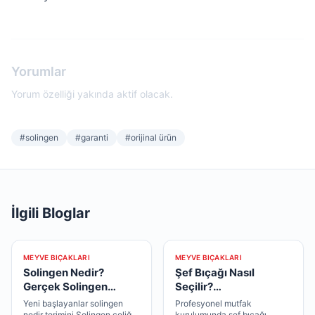
Yorumlar
Yorum özelliği yakında aktif olacak.
#
solingen
#
garanti
#
orijinal ürün
İlgili Bloglar
MEYVE BIÇAKLARI
MEYVE BIÇAKLARI
Solingen Nedir?
Şef Bıçağı Nasıl
Gerçek Solingen
Seçilir?
Bıçağı Nasıl Anlaşılır?
Profesyonellerin
Yeni başlayanlar solingen
Profesyonel mutfak
Tercihleri
nedir terimini Solingen çeliği
kurulumunda şef bıçağı