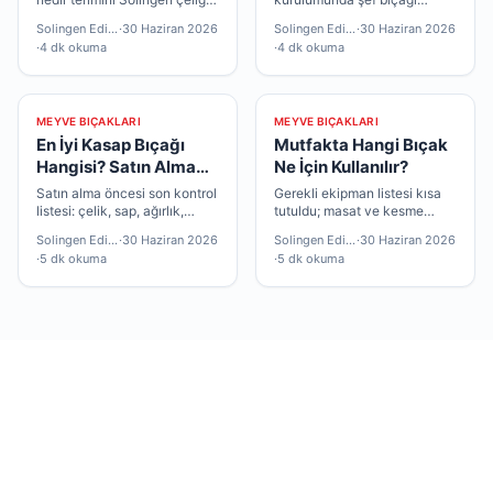
ile eşleştirir; deneyimliler
sıralaması önem taşır; önce
Solingen Editör
·
30 Haziran 2026
Solingen Editör
·
30 Haziran 2026
üretici belgesi detayına bakar
çok yönlü parça, sonra
·
4 dk okuma
·
4 dk okuma
— ikisi de geçerli.
uzmanlaşmış modeller
mantıklıdır.
MEYVE BIÇAKLARI
MEYVE BIÇAKLARI
En İyi Kasap Bıçağı
Mutfakta Hangi Bıçak
Hangisi? Satın Alma
Ne İçin Kullanılır?
Rehberi
Satın alma öncesi son kontrol
Gerekli ekipman listesi kısa
listesi: çelik, sap, ağırlık,
tutuldu; masat ve kesme
garanti ve bakım ekipmanı —
tahtası çoğu okuyucu için
Solingen Editör
·
30 Haziran 2026
Solingen Editör
·
30 Haziran 2026
hepsi bu yazıda.
yeterli olacaktır.
·
5 dk okuma
·
5 dk okuma