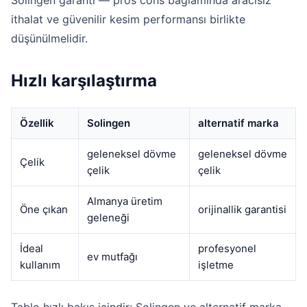
ithalat ve güvenilir kesim performansı birlikte
düşünülmelidir.
Hızlı karşılaştırma
Özellik
Solingen
alternatif marka
geleneksel dövme
geleneksel dövme
Çelik
çelik
çelik
Almanya üretim
Öne çıkan
orijinallik garantisi
geleneği
İdeal
profesyonel
ev mutfağı
kullanım
işletme
Tablo hızlı bakış içindir; Solingen ve alternatif marka