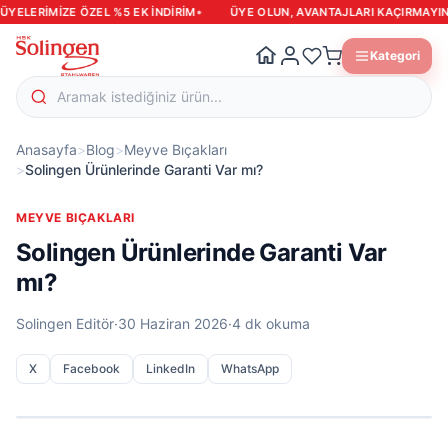
•
•
LERIMIZE ÖZEL %5 EK INDIRIM
ÜYE OLUN, AVANTAJLARI KAÇIRMAYIN
Kategori
Anasayfa
>
Blog
>
Meyve Bıçakları
>
Solingen Ürünlerinde Garanti Var mı?
MEYVE BIÇAKLARI
Solingen Ürünlerinde Garanti Var
mı?
Solingen Editör
·
30 Haziran 2026
·
4 dk okuma
X
Facebook
LinkedIn
WhatsApp