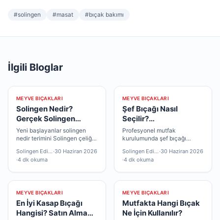
#
solingen
#
masat
#
bıçak bakımı
İlgili Bloglar
MEYVE BIÇAKLARI
MEYVE BIÇAKLARI
Solingen Nedir?
Şef Bıçağı Nasıl
Gerçek Solingen
Seçilir?
Bıçağı Nasıl Anlaşılır?
Profesyonellerin
Yeni başlayanlar solingen
Profesyonel mutfak
Tercihleri
nedir terimini Solingen çeliği
kurulumunda şef bıçağı
ile eşleştirir; deneyimliler
sıralaması önem taşır; önce
Solingen Editör
·
30 Haziran 2026
Solingen Editör
·
30 Haziran 2026
üretici belgesi detayına bakar
çok yönlü parça, sonra
·
4 dk okuma
·
4 dk okuma
— ikisi de geçerli.
uzmanlaşmış modeller
mantıklıdır.
MEYVE BIÇAKLARI
MEYVE BIÇAKLARI
En İyi Kasap Bıçağı
Mutfakta Hangi Bıçak
Hangisi? Satın Alma
Ne İçin Kullanılır?