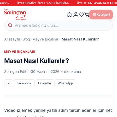
•
•
GO
ÜYELERIMIZE ÖZEL %5 EK INDIRIM
ÜYE OLUN, AVANTAJLARI KAÇ
Kategori
Anasayfa
>
Blog
>
Meyve Bıçakları
>
Masat Nasıl Kullanılır?
MEYVE BIÇAKLARI
Masat Nasıl Kullanılır?
Solingen Editör
·
30 Haziran 2026
·
4 dk okuma
X
Facebook
LinkedIn
WhatsApp
Video izlemek yerine yazılı adım tercih edenler için net