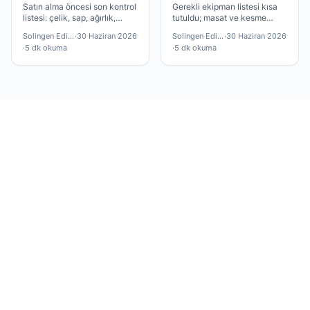
Rehberi
Satın alma öncesi son kontrol
Gerekli ekipman listesi kısa
listesi: çelik, sap, ağırlık,
tutuldu; masat ve kesme
garanti ve bakım ekipmanı —
tahtası çoğu okuyucu için
Solingen Editör
·
30 Haziran 2026
Solingen Editör
·
30 Haziran 2026
hepsi bu yazıda.
yeterli olacaktır.
·
5 dk okuma
·
5 dk okuma