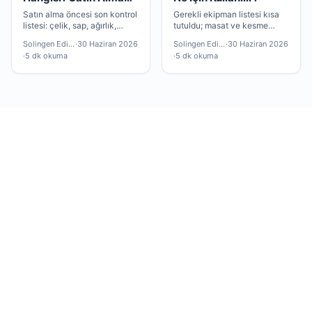
Rehberi
Satın alma öncesi son kontrol
Gerekli ekipman listesi kısa
listesi: çelik, sap, ağırlık,
tutuldu; masat ve kesme
garanti ve bakım ekipmanı —
tahtası çoğu okuyucu için
Solingen Editör
·
30 Haziran 2026
Solingen Editör
·
30 Haziran 2026
hepsi bu yazıda.
yeterli olacaktır.
·
5 dk okuma
·
5 dk okuma