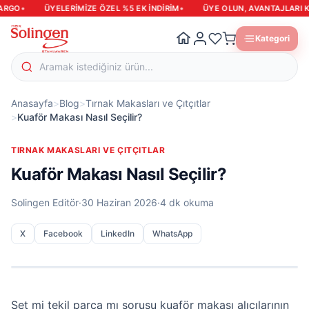
•
•
GO
ÜYELERIMIZE ÖZEL %5 EK INDIRIM
ÜYE OLUN, AVANTAJLARI KAÇ
Kategori
Anasayfa
>
Blog
>
Tırnak Makasları ve Çıtçıtlar
>
Kuaför Makası Nasıl Seçilir?
TIRNAK MAKASLARI VE ÇITÇITLAR
Kuaför Makası Nasıl Seçilir?
Solingen Editör
·
30 Haziran 2026
·
4 dk okuma
X
Facebook
LinkedIn
WhatsApp
Set mi tekil parça mı sorusu kuaför makası alıcılarının