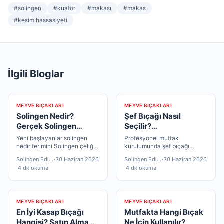
#
solingen
#
kuaför
#
makası
#
makas
#
kesim hassasiyeti
İlgili Bloglar
MEYVE BIÇAKLARI
MEYVE BIÇAKLARI
Solingen Nedir?
Şef Bıçağı Nasıl
Gerçek Solingen
Seçilir?
Bıçağı Nasıl Anlaşılır?
Profesyonellerin
Yeni başlayanlar solingen
Profesyonel mutfak
Tercihleri
nedir terimini Solingen çeliği
kurulumunda şef bıçağı
ile eşleştirir; deneyimliler
sıralaması önem taşır; önce
Solingen Editör
·
30 Haziran 2026
Solingen Editör
·
30 Haziran 2026
üretici belgesi detayına bakar
çok yönlü parça, sonra
·
4 dk okuma
·
4 dk okuma
— ikisi de geçerli.
uzmanlaşmış modeller
mantıklıdır.
MEYVE BIÇAKLARI
MEYVE BIÇAKLARI
En İyi Kasap Bıçağı
Mutfakta Hangi Bıçak
Hangisi? Satın Alma
Ne İçin Kullanılır?