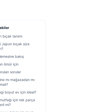
ekiler
 bıçak tanımı
 Japon bıçak size
n?
lemesine bakış
n ömür için
orulan sorular
ine mı mağazadan mı
nmalı?
gi boyut ev için ideal?
mutfağı için tek parça
erli mi?