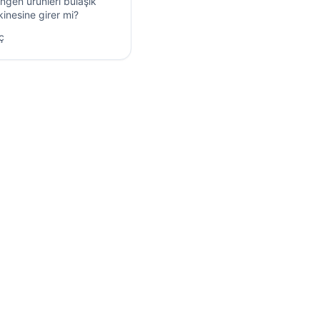
ingen ürünleri bulaşık
inesine girer mi?
ç