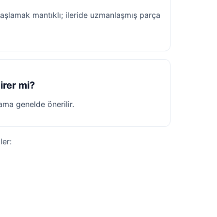
şlamak mantıklı; ileride uzmanlaşmış parça
irer mi?
kama genelde önerilir.
ler: