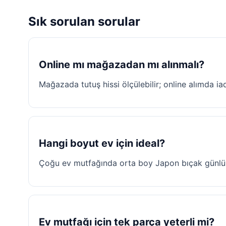
Sık sorulan sorular
Online mı mağazadan mı alınmalı?
Mağazada tutuş hissi ölçülebilir; online alımda ia
Hangi boyut ev için ideal?
Çoğu ev mutfağında orta boy Japon bıçak günlük i
Ev mutfağı için tek parça yeterli mi?