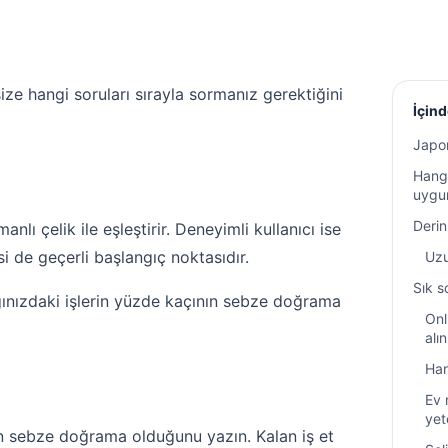
ize hangi soruları sırayla sormanız gerektiğini
İçind
Japon
Hangi
uygu
Derin
lı çelik ile eşleştirir. Deneyimli kullanıcı ise
 de geçerli başlangıç noktasıdır.
Uzu
Sık s
ınızdaki işlerin yüzde kaçının sebze doğrama
Onl
alı
Han
Ev 
yet
ın sebze doğrama olduğunu yazın. Kalan iş et