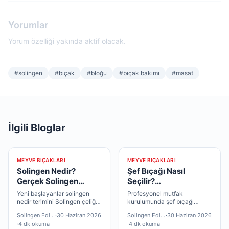
Yorumlar
Yorum özelliği yakında aktif olacak.
#
solingen
#
bıçak
#
bloğu
#
bıçak bakımı
#
masat
İlgili Bloglar
MEYVE BIÇAKLARI
MEYVE BIÇAKLARI
Solingen Nedir?
Şef Bıçağı Nasıl
Gerçek Solingen
Seçilir?
Bıçağı Nasıl Anlaşılır?
Profesyonellerin
Yeni başlayanlar solingen
Profesyonel mutfak
Tercihleri
nedir terimini Solingen çeliği
kurulumunda şef bıçağı
ile eşleştirir; deneyimliler
sıralaması önem taşır; önce
Solingen Editör
·
30 Haziran 2026
Solingen Editör
·
30 Haziran 2026
üretici belgesi detayına bakar
çok yönlü parça, sonra
·
4 dk okuma
·
4 dk okuma
— ikisi de geçerli.
uzmanlaşmış modeller