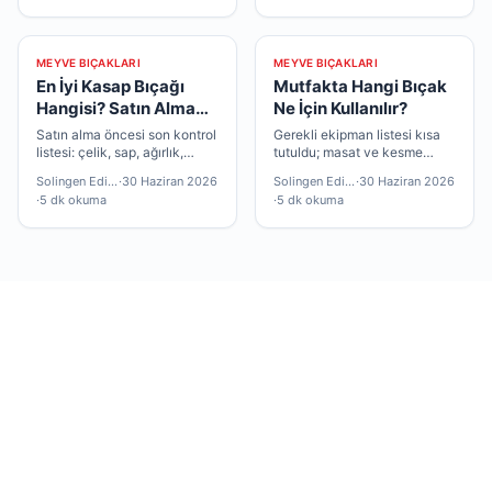
mantıklıdır.
MEYVE BIÇAKLARI
MEYVE BIÇAKLARI
En İyi Kasap Bıçağı
Mutfakta Hangi Bıçak
Hangisi? Satın Alma
Ne İçin Kullanılır?
Rehberi
Satın alma öncesi son kontrol
Gerekli ekipman listesi kısa
listesi: çelik, sap, ağırlık,
tutuldu; masat ve kesme
garanti ve bakım ekipmanı —
tahtası çoğu okuyucu için
Solingen Editör
·
30 Haziran 2026
Solingen Editör
·
30 Haziran 2026
hepsi bu yazıda.
yeterli olacaktır.
·
5 dk okuma
·
5 dk okuma