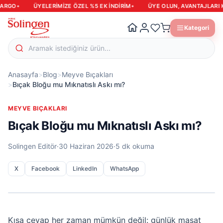
•
•
GO
ÜYELERIMIZE ÖZEL %5 EK INDIRIM
ÜYE OLUN, AVANTAJLARI KAÇ
Kategori
Anasayfa
>
Blog
>
Meyve Bıçakları
>
Bıçak Bloğu mu Mıknatıslı Askı mı?
MEYVE BIÇAKLARI
Bıçak Bloğu mu Mıknatıslı Askı mı?
Solingen Editör
·
30 Haziran 2026
·
5 dk okuma
X
Facebook
LinkedIn
WhatsApp
Kısa cevap her zaman mümkün değil: günlük masat