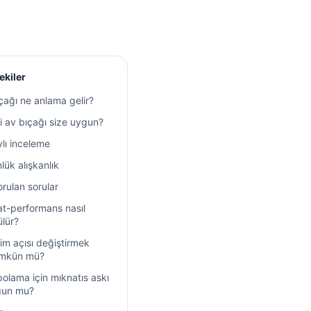
ekiler
çağı ne anlama gelir?
 av bıçağı size uygun?
lı inceleme
lük alışkanlık
orulan sorular
at-performans nasıl
ülür?
im açısı değiştirmek
mkün mü?
olama için mıknatıs askı
gun mu?