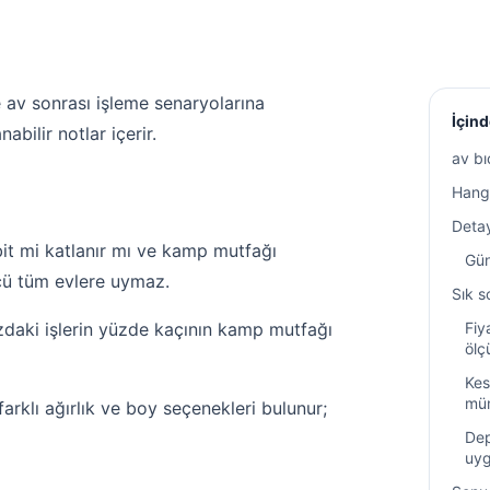
e av sonrası işleme senaryolarına
İçind
ilir notlar içerir.
av bı
Hangi
Detay
it mi katlanır mı ve kamp mutfağı
Gün
lçü tüm evlere uymaz.
Sık s
zdaki işlerin yüzde kaçının kamp mutfağı
Fiy
ölç
Kes
mü
rklı ağırlık ve boy seçenekleri bulunur;
Dep
uy