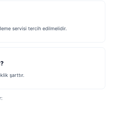
leme servisi tercih edilmelidir.
u?
ik şarttır.
r: